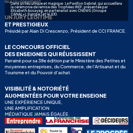
leur rayonnement
Dans un lieu unique et magique : Le Pavillon Gabriel, qui accueillera
la cérémonie de remise des Trophées IREF, présentée par
Elisabeth Assayag, en partenariat avec CNEWS (Groupe
CANAL+), Europe 1 et le JDD.
UN JURY LÉGITIME
ET PRESTIGIEUX
Présidé par Alain Di Crescenzo, Président de CCI FRANCE.
LE CONCOURS OFFICIEL
DES ENSEIGNES QUI RÉUSSISSENT
Parrainé pour sa 38e édition par le Ministère des Petites et
moyennes entreprises, du Commerce, de l’Artisanat et du
Tourisme et du Pouvoir d’achat.
VISIBILITÉ & NOTORIÉTÉ
AUGMENTÉES POUR VOTRE ENSEIGNE
UNE EXPÉRIENCE UNIQUE,
UNE AMPLIFICATION
MÉDIATIQUE JAMAIS ÉGALÉE.