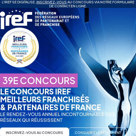
L'IREF SE DIGITALISE,
INSCRIVEZ-VOUS
AU CONCOURS VIA NOTRE FORMULAIRE
DE CONTACT EN LIGNE.
INSCRIVEZ-VOUS AU CONCOURS
39E CONCOURS
LE CONCOURS IREF
MEILLEURS FRANCHISÉS
& PARTENAIRES DE FRANCE
LE RENDEZ-VOUS ANNUEL INCONTOURNABLE DES
RÉSEAUX QUI RÉUSSISSENT
INSCRIVEZ-VOUS AU CONCOURS
CONSULTEZ LE RÈGLEMENT