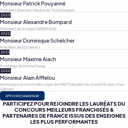
Monsieur Patrick Pouyanné
Président Directeur Général de Total Energies
2023
Monsieur Alexandre Bompard
Président du Groupe CARREFOUR
2022
Monsieur Dominique Schelcher
Président de Système U
2021
Monsieur Maxime Aiach
Fondateur de Domia Group
2020
Monsieur Alain Afflelou
Nommé par le comité des sages de l’IREF Président du Grand Prix Jean-Paul
Clément
AFFICHER DAVANTAGE
PARTICIPEZ POUR REJOINDRE LES LAURÉATS DU
CONCOURS MEILLEURS FRANCHISÉS &
PARTENAIRES DE FRANCE ISSUS DES ENSEIGNES
LES PLUS PERFORMANTES