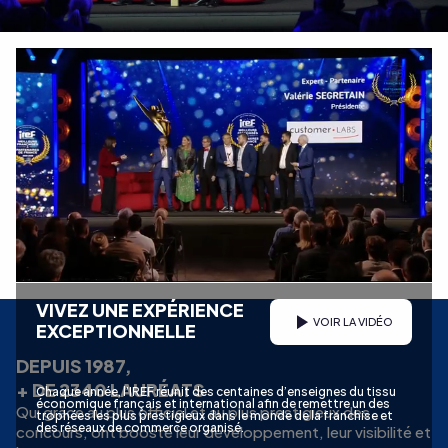
VIVEZ UNE EXPÉRIENCE
VOIR LA VIDÉO
EXCEPTIONNELLE
DEPUIS 1987,
+ DE 2340 LAURÉATS
Chaque année, l’IREF réunit des centaines d’enseignes du tissu
économique français et international afin de remettre un des
Qui grâce au plus officiel et au plus prestigieux des
trophées les plus prestigieux dans le monde de la franchise et
des réseaux de commerce organisé.
concours, ont boosté leur développement, leur visibilité et